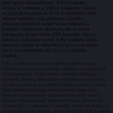
ktoré menia našu budúcnosť. V Pro Academy
veríme, že vzdelanie je kľúčom k úspechu v rýchlo
sa vyvíjajúcom prostredí. Či už si začiatočník alebo
skúsený nadšenec, naša platforma ti ponúka
jedinečnú príležitosť rozšíriť svoje vedomosti a
zručnosti v kľúčových oblastiach, ako sú umelá
inteligencia, krypto aktíva, ETF, komodity, akcie a
indexy či osobnostný rozvoj. S Pro Academy získaš
nezávislý pohľad od odborníkov z praxe a flexibilitu,
aby si sa mohol/mohla učiť to, čo ťa skutočne
zaujíma.
V Pro Academy staviame na jednoduchom princípe:
vzdelávanie musí byť praktické, aktuálne a prispôsobené
tvojim potrebám. Každú oblasť zastrešuje špičkový
odborník, ktorý sa špecializuje výhradne na svoju tému a
prináša ti nezávislé a overené informácie priamo z praxe.
Naša metóda kombinuje denné prehľady najnovších
udalostí s komplexnými vzdelávacími blokmi, ktoré ti
pomôžu hlbšie pochopiť jednotlivé oblasti. Členstvo je
dobrovoľné – ty sám/sama si určuješ, v čom chceš rásť, a
my ti poskytneme nástroje, aby si bol/a vždy o krok vpred.