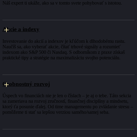
Náš expert ti ukáže, ako sa v tomto svete pohybovať s istotou.
Akcie a indexy
Investovanie do akcií a indexov je kľúčom k dlhodobému rastu.
Naučíš sa, ako vyberať akcie, čítať trhové signály a rozumieť
indexom ako S&P 500 či Nasdaq. S odborníkom z praxe získaš
praktické tipy a stratégie na maximalizáciu svojho potenciálu.
Osobnostný rozvoj
Úspech vo financiách nie je len o číslach – je aj o tebe. Táto sekcia
sa zameriava na rozvoj zručností, finančnej disciplíny a mindsetu,
ktorý ťa posunie ďalej. Od time managementu po zvládanie stresu –
pomôžeme ti stať sa lepšou verziou samého/samej seba.