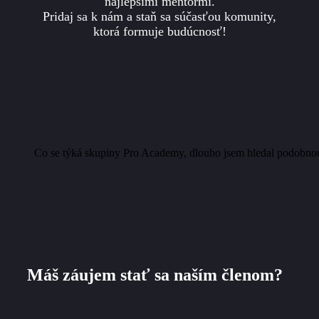
najlepšími mentormi.
Pridaj sa k nám a staň sa súčasťou komunity,
ktorá formuje budúcnosť!
Co se týká skupiny Pro Academy, dlouho jsem hledal podobnou "i
Máš záujem stať sa naším členom?