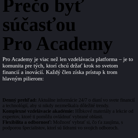
Prečo byť
súčasťou
Pro Academy
Pro Academy je viac než len vzdelávacia platforma – je to
komunita pre tých, ktorí chcú držať krok so svetom
financií a inovácií. Každý člen získa prístup k trom
hlavným pilierom:
Denný prehľad:
Aktuálne informácie 24/7 o dianí vo svete financií
a technológií, aby si nikdy nezmeškal/a dôležité trendy.
Komplexné vzdelávacie akadémie:
Hĺbkové materiály a lekcie od
expertov, ktoré ti pomôžu ovládnuť vybrané oblasti.
Flexibilita a odbornosť:
Možnosť vybrať si, čo ťa zaujíma, s
podporou špecialistov, ktorí sú lídrami vo svojich odboroch.