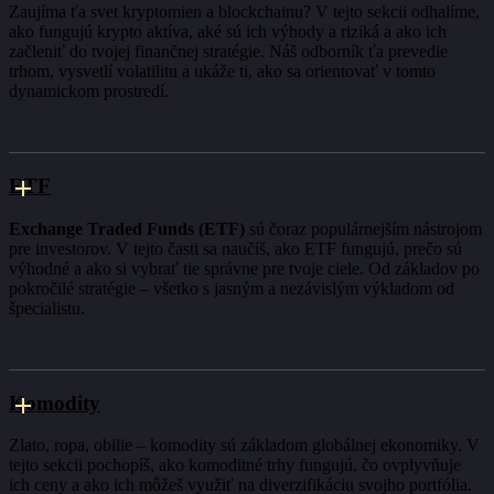
Zaujíma ťa svet kryptomien a blockchainu? V tejto sekcii odhalíme,
ako fungujú krypto aktíva, aké sú ich výhody a riziká a ako ich
začleniť do tvojej finančnej stratégie. Náš odborník ťa prevedie
trhom, vysvetlí volatilitu a ukáže ti, ako sa orientovať v tomto
dynamickom prostredí.
ETF
Exchange Traded Funds (ETF)
sú čoraz populárnejším nástrojom
pre investorov. V tejto časti sa naučíš, ako ETF fungujú, prečo sú
výhodné a ako si vybrať tie správne pre tvoje ciele. Od základov po
pokročilé stratégie – všetko s jasným a nezávislým výkladom od
špecialistu.
Komodity
Zlato, ropa, obilie – komodity sú základom globálnej ekonomiky. V
tejto sekcii pochopíš, ako komoditné trhy fungujú, čo ovplyvňuje
ich ceny a ako ich môžeš využiť na diverzifikáciu svojho portfólia.