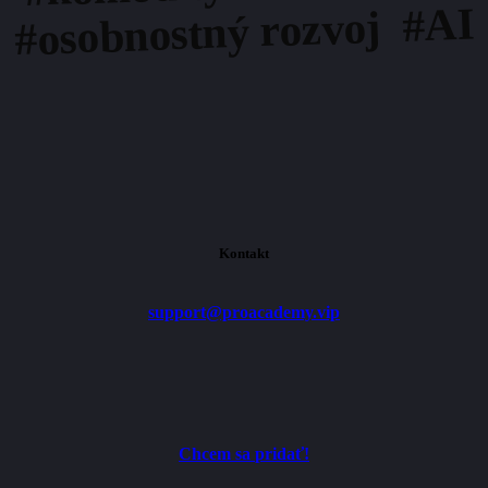
#osobnostný rozvoj #AI
Kontakt
support@proacademy.vip
C
h
c
e
m
s
a
p
r
i
d
a
ť
!