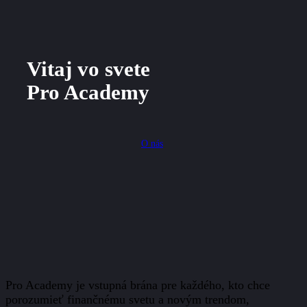
Vitaj vo svete
Pro Academy
O
n
á
s
Pro Academy je vstupná brána pre každého, kto chce
porozumieť finančnému svetu a novým trendom,