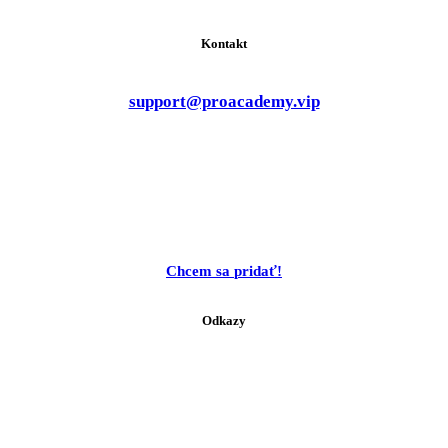
Kontakt
support@proacademy.vip
C
h
c
e
m
s
a
p
r
i
d
a
ť
!
Odkazy